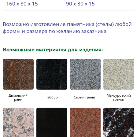
160 х 80 х 15
90 х 30 х 15
Возможно изготовление памятника (стелы) любой
формы и размера по желанию заказчика
Возможные материалы для изделия:
Дымовский
Мансуровский
Габбро
Серый гранит
гранит
гранит