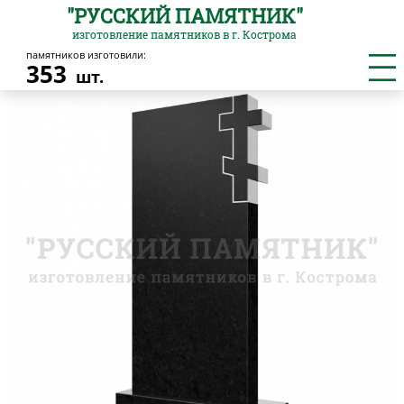
"РУССКИЙ ПАМЯТНИК"
изготовление памятников в г. Кострома
памятников изготовили:
Главная
/
Вертикальные
/
Вертикальный памятник № 29
353
шт.