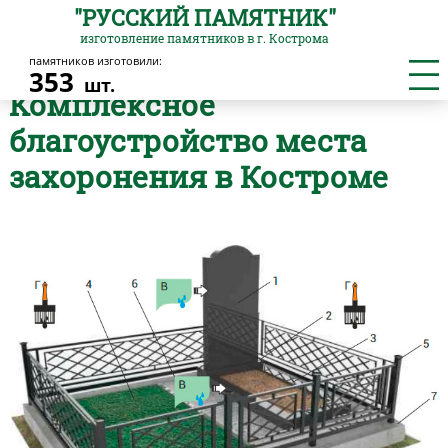
"РУССКИЙ ПАМЯТНИК"
изготовление памятников в г. Кострома
памятников изготовили:
Главная
/
Комплексное благоустройство
353
шт.
Комплексное
благоустройство места
захоронения в Костроме