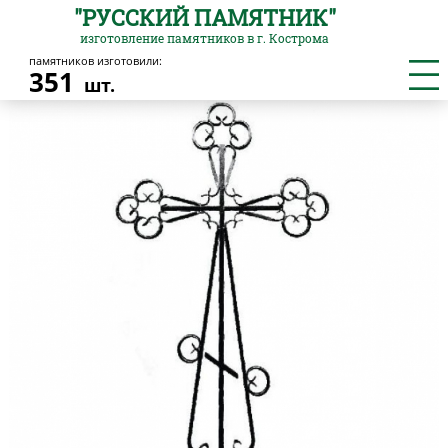
"РУССКИЙ ПАМЯТНИК"
изготовление памятников в г. Кострома
памятников изготовили:
Главная
/
Кресты металлические
/
Крест № 7
351
шт.